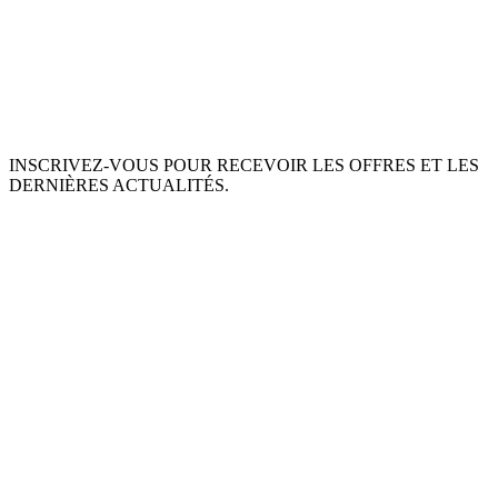
INSCRIVEZ-VOUS POUR RECEVOIR LES OFFRES ET LES
DERNIÈRES ACTUALITÉS.
S'ABONNER
This site is protected by reCAPTCHA and the Google
Privacy Policy
and
Terms of Service
apply.
À PROPOS DE NOUS
INGRÉDIENTS
MON COMPTE
TERMES ET CONDITIONS
POLITIQUE DE RETOUR
POLITIQUE DE DONNÉES PRIVÉES
LIVRAISON
SERVICE D'ASSISTANCE