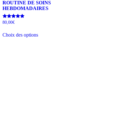
ROUTINE DE SOINS
HEBDOMADAIRES
Note
80,00
€
5.00
sur 5
Choix des options