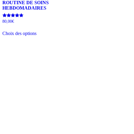
ROUTINE DE SOINS
HEBDOMADAIRES
Note
80,00
€
5.00
sur 5
Choix des options