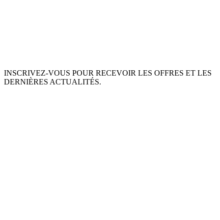
INSCRIVEZ-VOUS POUR RECEVOIR LES OFFRES ET LES
DERNIÈRES ACTUALITÉS.
S'ABONNER
This site is protected by reCAPTCHA and the Google
Privacy Policy
and
Terms of Service
apply.
À PROPOS DE NOUS
INGRÉDIENTS
MON COMPTE
TERMES ET CONDITIONS
POLITIQUE DE RETOUR
POLITIQUE DE DONNÉES PRIVÉES
LIVRAISON
SERVICE D'ASSISTANCE