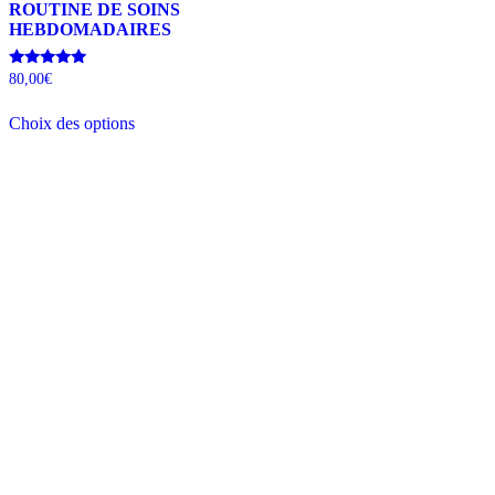
ROUTINE DE SOINS
HEBDOMADAIRES
Note
80,00
€
5.00
sur 5
Choix des options