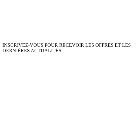
INSCRIVEZ-VOUS POUR RECEVOIR LES OFFRES ET LES
DERNIÈRES ACTUALITÉS.
S'ABONNER
This site is protected by reCAPTCHA and the Google
Privacy Policy
and
Terms of Service
apply.
À PROPOS DE NOUS
INGRÉDIENTS
MON COMPTE
TERMES ET CONDITIONS
POLITIQUE DE RETOUR
POLITIQUE DE DONNÉES PRIVÉES
LIVRAISON
SERVICE D'ASSISTANCE