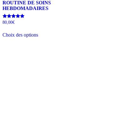
ROUTINE DE SOINS
HEBDOMADAIRES
Note
80,00
€
5.00
sur 5
Choix des options