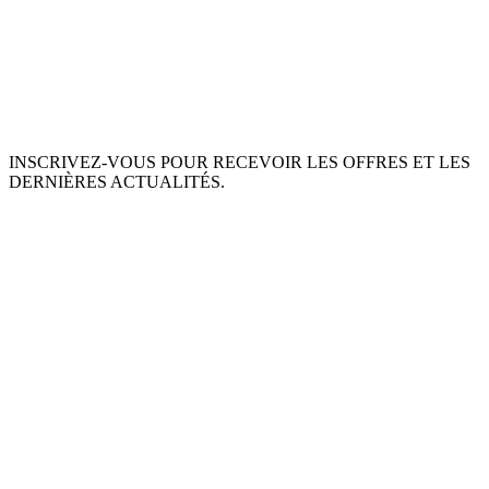
INSCRIVEZ-VOUS POUR RECEVOIR LES OFFRES ET LES
DERNIÈRES ACTUALITÉS.
S'ABONNER
This site is protected by reCAPTCHA and the Google
Privacy Policy
and
Terms of Service
apply.
À PROPOS DE NOUS
INGRÉDIENTS
MON COMPTE
TERMES ET CONDITIONS
POLITIQUE DE RETOUR
POLITIQUE DE DONNÉES PRIVÉES
LIVRAISON
SERVICE D'ASSISTANCE