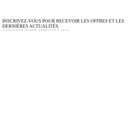
INSCRIVEZ-VOUS POUR RECEVOIR LES OFFRES ET LES
DERNIÈRES ACTUALITÉS.
S'ABONNER
This site is protected by reCAPTCHA and the Google
Privacy Policy
and
Terms of Service
apply.
À PROPOS DE NOUS
INGRÉDIENTS
MON COMPTE
TERMES ET CONDITIONS
POLITIQUE DE RETOUR
POLITIQUE DE DONNÉES PRIVÉES
LIVRAISON
SERVICE D'ASSISTANCE
INSTAGRAM
LINKEDIN
© THE UNTAMED - 2026