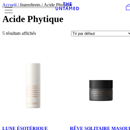
Skip to content
Accueil
/ Ingredients / Acide Phytique
Acide Phytique
5 résultats affichés
LUNE ÉSOTÉRIQUE
RÊVE SOLITAIRE MASQU