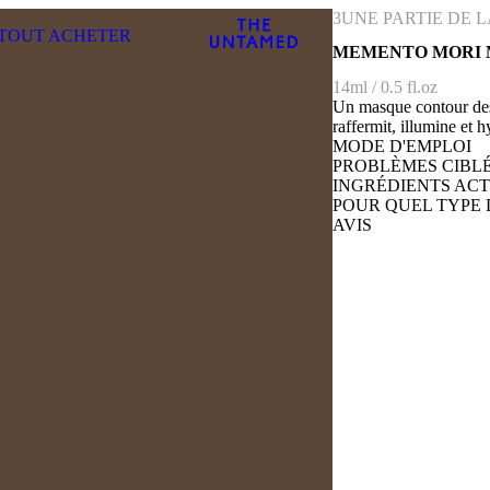
3
UNE PARTIE DE 
TOUT ACHETER
MEMENTO MORI 
14ml / 0.5 fl.oz
Un masque contour des 
raffermit, illumine et 
MODE D'EMPLOI
PROBLÈMES CIBL
INGRÉDIENTS ACT
POUR QUEL TYPE D
AVIS