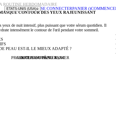
LA ROUTINE HEBDOMADAIRE
SE CONNECTER
PANIER (
)
COMMENCE
ETATS-UNIS (USA)
MASQUE CONTOUR DES YEUX RAJEUNISSANT
yeux de nuit intensif, plus puissant que votre sérum quotidien. Il
hydrate intensément le contour de l'œil pendant votre sommeil.
ÉS
IFS
E PEAU EST-IL LE MIEUX ADAPTÉ ?
PRODUIT AJOUTÉ AU PANIER
AJOUT AU PANIER...
AJOUTER AU PANIER -
32,00
€