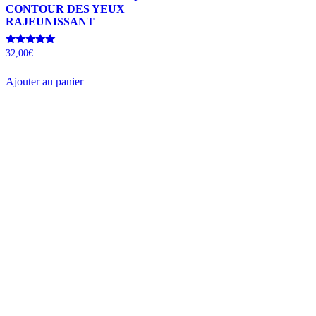
CONTOUR DES YEUX
RAJEUNISSANT
Note
32,00
€
5.00
sur 5
Ajouter au panier