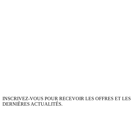
INSCRIVEZ-VOUS POUR RECEVOIR LES OFFRES ET LES
DERNIÈRES ACTUALITÉS.
S'ABONNER
This site is protected by reCAPTCHA and the Google
Privacy Policy
and
Terms of Service
apply.
À PROPOS DE NOUS