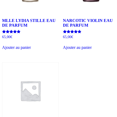
MLLE LYDIA STILLE EAU
NARCOTIC VIOLIN EAU
DE PARFUM
DE PARFUM
Note
Note
65,00
€
65,00
€
5.00
5.00
sur 5
sur 5
Ajouter au panier
Ajouter au panier