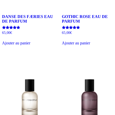
DANSE DES FÆRIES EAU
GOTHIC ROSE EAU DE
DE PARFUM
PARFUM
Note
Note
65,00
€
65,00
€
5.00
5.00
sur 5
sur 5
Ajouter au panier
Ajouter au panier