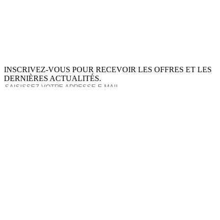
INSCRIVEZ-VOUS POUR RECEVOIR LES OFFRES ET LES
DERNIÈRES ACTUALITÉS.
S'ABONNER
This site is protected by reCAPTCHA and the Google
Privacy Policy
and
Terms of Service
apply.
À PROPOS DE NOUS
INGRÉDIENTS
MON COMPTE
TERMES ET CONDITIONS
POLITIQUE DE RETOUR
POLITIQUE DE DONNÉES PRIVÉES
LIVRAISON
SERVICE D'ASSISTANCE