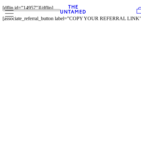
Skip to content
[dflip id=”14957″][/dflip]
[associate_referral_button label=”COPY YOUR REFERRAL LINK”