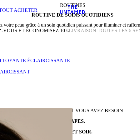
ROUTINES
TOUT ACHETER
ROUTINE DE SOINS QUOTIDIENS
 votre peau grâce à un soin quotidien puissant pour illuminer et rafferm
-VOUS ET ÉCONOMISEZ 10 €
LIVRAISON TOUTES LES 6 S
ETTOYANTE ÉCLAIRCISSANTE
LAIRCISSANT
C'EST TOUT CE DONT VOUS AVEZ BESOIN
4 ÉTAPES.
MATIN ET SOIR.