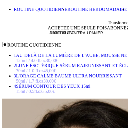
Skip to content
ROUTINE QUOTIDIENNE
ROUTINE HEBDOMADAIRE
Transformez
ACHETEZ UNE SEULE FOIS
ABONNEZ
-
AJOUT AU PANIER...
PRODUIT AJOUTÉ AU PANIER
ROUTINE QUOTIDIENNE
1
AU-DELÀ DE LA LUMIÈRE DE L’AUBE, MOUSSE N
125ml / 4.0 fl.oz
30,00
€
2
LUNE ÉSOTÉRIQUE SÉRUM RAJEUNISSANT ET ÉC
30ml / 1.0 fl.oz
45,00
€
3
L'ORAGE CALME BAUME ULTRA NOURRISSANT
50ml / 1.7 fl.oz
30,00
€
4
SÉRUM CONTOUR DES YEUX 15ml
15ml / 0.5fl.oz
35,00
€