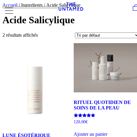
Skip to content
Accueil
/ Ingredients / Acide Salicylique
Acide Salicylique
2 résultats affichés
RITUEL QUOTIDIEN DE
SOINS DE LA PEAU
Note
120,00
€
5.00
sur 5
Ajouter au panier
LUNE ÉSOTÉRIQUE