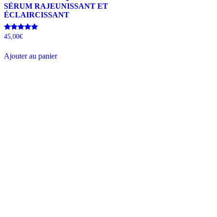
SÉRUM RAJEUNISSANT ET
ÉCLAIRCISSANT
Note
45,00
€
5.00
sur 5
Ajouter au panier