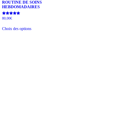
ROUTINE DE SOINS
HEBDOMADAIRES
Note
80,00
€
5.00
sur 5
Choix des options