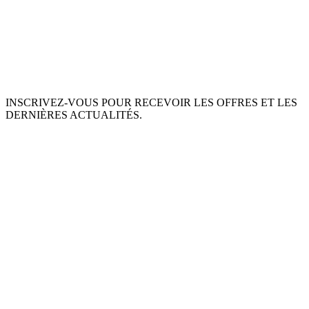
INSCRIVEZ-VOUS POUR RECEVOIR LES OFFRES ET LES
DERNIÈRES ACTUALITÉS.
S'ABONNER
This site is protected by reCAPTCHA and the Google
Privacy Policy
and
Terms of Service
apply.
À PROPOS DE NOUS
INGRÉDIENTS
MON COMPTE
TERMES ET CONDITIONS
POLITIQUE DE RETOUR
POLITIQUE DE DONNÉES PRIVÉES
LIVRAISON
SERVICE D'ASSISTANCE