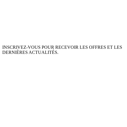
INSCRIVEZ-VOUS POUR RECEVOIR LES OFFRES ET LES
DERNIÈRES ACTUALITÉS.
S'ABONNER
This site is protected by reCAPTCHA and the Google
Privacy Policy
and
Terms of Service
apply.
À PROPOS DE NOUS
INGRÉDIENTS
MON COMPTE
TERMES ET CONDITIONS
POLITIQUE DE RETOUR
POLITIQUE DE DONNÉES PRIVÉES
LIVRAISON
SERVICE D'ASSISTANCE