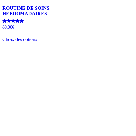
ROUTINE DE SOINS
HEBDOMADAIRES
Note
80,00
€
5.00
sur 5
Choix des options