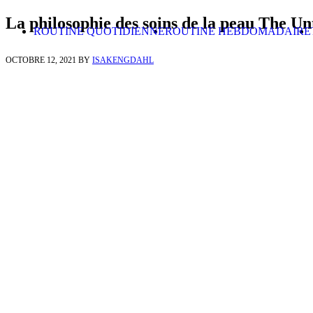
Skip to content
La philosophie des soins de la peau The U
ROUTINE QUOTIDIENNE
ROUTINE HEBDOMADAIRE
OCTOBRE 12, 2021
BY
ISAKENGDAHL