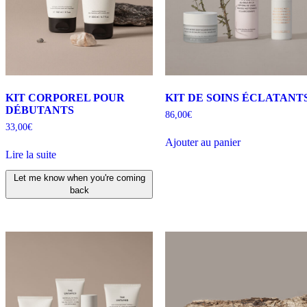
KIT CORPOREL POUR
KIT DE SOINS ÉCLATANT
DÉBUTANTS
86,00
€
33,00
€
Ajouter au panier
Lire la suite
Let me know when you're coming
back