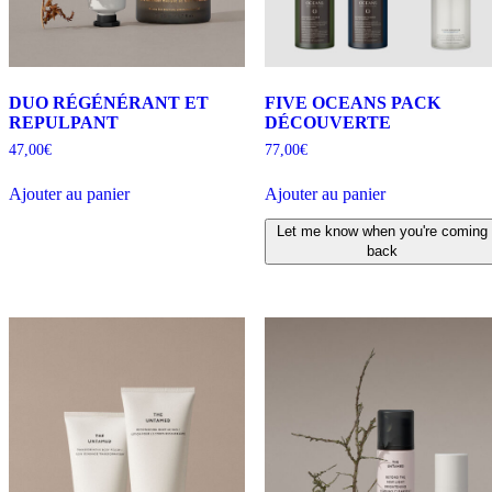
DUO RÉGÉNÉRANT ET
FIVE OCEANS PACK
REPULPANT
DÉCOUVERTE
47,00
€
77,00
€
Ajouter au panier
Ajouter au panier
Let me know when you're coming
back