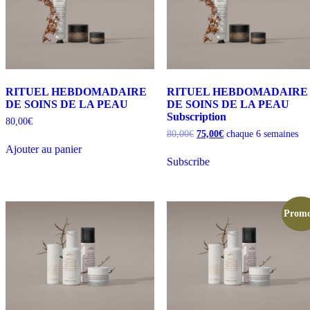
RITUEL HEBDOMADAIRE
RITUEL HEBDOMADAIRE
DE SOINS DE LA PEAU
DE SOINS DE LA PEAU
Subscription
80,00
€
Le
Le
80,00
€
75,00
€
chaque 6 semaines
prix
prix
Ajouter au panier
initial
actuel
Subscribe
était :
est :
80,00€.
75,00€.
Promo