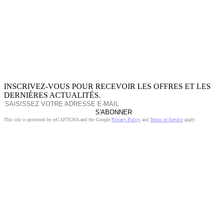
INSCRIVEZ-VOUS POUR RECEVOIR LES OFFRES ET LES
DERNIÈRES ACTUALITÉS.
S'ABONNER
This site is protected by reCAPTCHA and the Google
Privacy Policy
and
Terms of Service
apply.
À PROPOS DE NOUS
INGRÉDIENTS
MON COMPTE
TERMES ET CONDITIONS
POLITIQUE DE RETOUR
POLITIQUE DE DONNÉES PRIVÉES
LIVRAISON
SERVICE D'ASSISTANCE