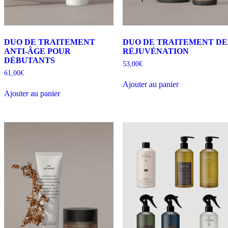
DUO DE TRAITEMENT
DUO DE TRAITEMENT DE
ANTI-ÂGE POUR
RÉJUVÉNATION
DÉBUTANTS
53,00
€
61,00
€
Ajouter au panier
Ajouter au panier