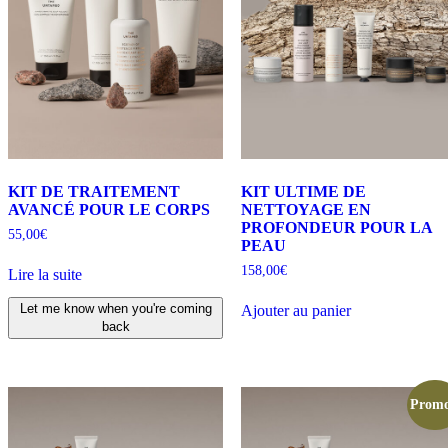
KIT DE TRAITEMENT
KIT ULTIME DE
AVANCÉ POUR LE CORPS
NETTOYAGE EN
PROFONDEUR POUR LA
55,00
€
PEAU
158,00
€
Lire la suite
Let me know when you're coming
Ajouter au panier
back
Promo