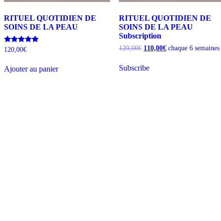
RITUEL QUOTIDIEN DE
RITUEL QUOTIDIEN DE
SOINS DE LA PEAU
SOINS DE LA PEAU
Subscription
Le
Le
120,00
€
110,00
€
chaque 6 semaines
Note
120,00
€
5.00
prix
prix
sur 5
initial
actuel
Subscribe
Ajouter au panier
était :
est :
120,00€.
110,00€.