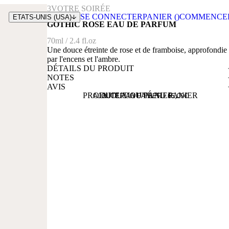
3
VOTRE SOIRÉE
SE CONNECTER
PANIER (
)
COMMENCE
ETATS-UNIS (USA)
GOTHIC ROSE EAU DE PARFUM
70ml / 2.4 fl.oz
Une douce étreinte de rose et de framboise, approfondie
par l'encens et l'ambre.
DÉTAILS DU PRODUIT
NOTES
AVIS
PRODUIT AJOUTÉ AU PANIER
AJOUT AU PANIER...
AJOUTER AU PANIER -
65,00
€