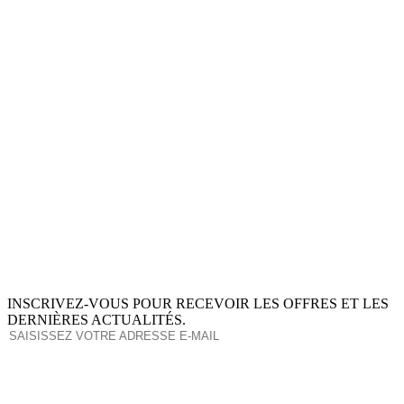
INSCRIVEZ-VOUS POUR RECEVOIR LES OFFRES ET LES
DERNIÈRES ACTUALITÉS.
S'ABONNER
This site is protected by reCAPTCHA and the Google
Privacy Policy
and
Terms of Service
apply.
À PROPOS DE NOUS