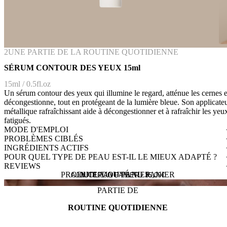
2
UNE PARTIE DE LA ROUTINE QUOTIDIENNE
SÉRUM CONTOUR DES YEUX 15ml
15ml / 0.5fl.oz
Un sérum contour des yeux qui illumine le regard, atténue les cernes e
décongestionne, tout en protégeant de la lumière bleue. Son applicate
métallique rafraîchissant aide à décongestionner et à rafraîchir les yeu
fatigués.
MODE D'EMPLOI
PROBLÈMES CIBLÉS
INGRÉDIENTS ACTIFS
POUR QUEL TYPE DE PEAU EST-IL LE MIEUX ADAPTÉ ?
REVIEWS
PRODUIT AJOUTÉ AU PANIER
AJOUT AU PANIER...
AJOUTER AU PANIER -
35,00
€
PARTIE DE
ROUTINE QUOTIDIENNE