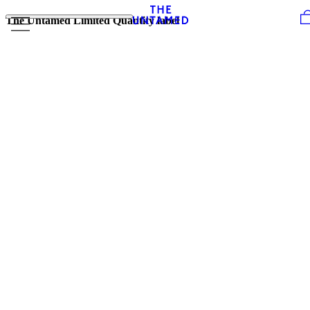
Skip to content
The Untamed Limited Quantity label