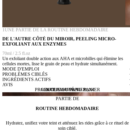
1
UNE PARTIE DE LA ROUTINE HEBDOMADAIRE
DE L'AUTRE CÔTÉ DU MIROIR, PEELING MICRO-
EXFOLIANT AUX ENZYMES
70ml / 2.5 fl.oz
Un exfoliant double action aux AHA et microbilles qui élimine les
cellules mortes, lisse le grain de peau et hydrate simultanément.
MODE D'EMPLOI
PROBLÈMES CIBLÉS
INGRÉDIENTS ACTIFS
AVIS
PRODUIT AJOUTÉ AU PANIER
AJOUT AU PANIER...
AJOUTER AU PANIER -
23,00
€
PARTIE DE
ROUTINE HEBDOMADAIRE
Hydratez, unifiez votre teint et atténuez les rides grâce à ce rituel de
soin ciblé.