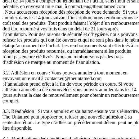
délai de 14 jours à compter du lendemain de l’achat, sans motif et san
pénalité, en envoyant un e-mail à contact.eu@theuntamed.com
. Nous accuserons réception dès réception de votre demande. Si vous
annulez dans les 14 jours suivant l’inscription, nous rembourserons le
coût total des produits. Tout produit faisant l’objet d’un rembourseme
doit être retourné à vos frais dans un délai de 21 jours après
l’annulation. Pour des raisons de sécurité et d’hygiène, nous pouvons
refuser les produits qui ont été ouverts et qui ne sont plus dans le mê
état qu’au moment de l’achat. Les remboursements sont effectués à la
réception des produits retournés, ou immédiatement si les produits
n’ont pas encore été livrés. Nous ne remboursons pas les frais
d’adhésion de marque au moment de l’annulation.
3.2. Adhésion en cours : Vous pouvez annuler à tout moment en
envoyant un e-mail à contact.eu@theuntamed.com
; l’annulation prend effet à la fin de votre période en cours. Si votre
adhésion annuelle a été renouvelée, vous pouvez annuler dans les 14
jours suivant la date de renouvellement pour obtenir un rembourseme
complet.
3.3. Réadhésion : Si vous annulez et souhaitez ensuite vous réinscrire,
The Untamed peut proposer ou refuser une nouvelle adhésion à sa
seule discrétion. Le type d’adhésion précédemment détenu peut ne pl
être disponible.
3.4. Modifications des conditions d’adhésion : Si nous apportons des