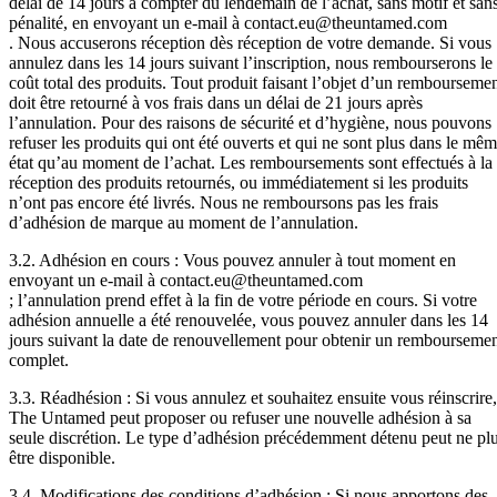
délai de 14 jours à compter du lendemain de l’achat, sans motif et san
pénalité, en envoyant un e-mail à contact.eu@theuntamed.com
. Nous accuserons réception dès réception de votre demande. Si vous
annulez dans les 14 jours suivant l’inscription, nous rembourserons le
coût total des produits. Tout produit faisant l’objet d’un rembourseme
doit être retourné à vos frais dans un délai de 21 jours après
l’annulation. Pour des raisons de sécurité et d’hygiène, nous pouvons
refuser les produits qui ont été ouverts et qui ne sont plus dans le mê
état qu’au moment de l’achat. Les remboursements sont effectués à la
réception des produits retournés, ou immédiatement si les produits
n’ont pas encore été livrés. Nous ne remboursons pas les frais
d’adhésion de marque au moment de l’annulation.
3.2. Adhésion en cours : Vous pouvez annuler à tout moment en
envoyant un e-mail à contact.eu@theuntamed.com
; l’annulation prend effet à la fin de votre période en cours. Si votre
adhésion annuelle a été renouvelée, vous pouvez annuler dans les 14
jours suivant la date de renouvellement pour obtenir un rembourseme
complet.
3.3. Réadhésion : Si vous annulez et souhaitez ensuite vous réinscrire,
The Untamed peut proposer ou refuser une nouvelle adhésion à sa
seule discrétion. Le type d’adhésion précédemment détenu peut ne pl
être disponible.
3.4. Modifications des conditions d’adhésion : Si nous apportons des