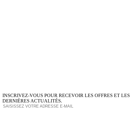
INSCRIVEZ-VOUS POUR RECEVOIR LES OFFRES ET LES
DERNIÈRES ACTUALITÉS.
S'ABONNER
This site is protected by reCAPTCHA and the Google
Privacy Policy
and
Terms of Service
apply.
À PROPOS DE NOUS
INGRÉDIENTS